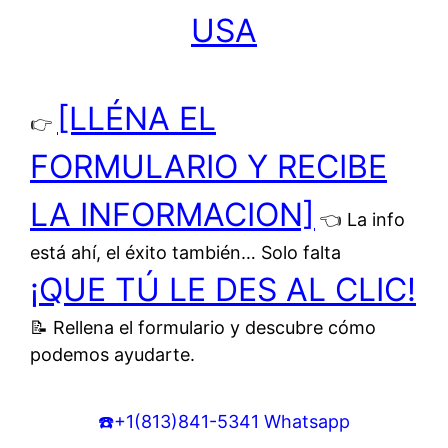
USA
[LLÉNA EL
👉
FORMULARIO Y RECIBE
LA INFORMACION]
👈
La info
está ahí, el éxito también… Solo falta
¡QUE TÚ LE DES AL CLIC!
📝 Rellena el formulario y descubre cómo
podemos ayudarte
.
☎️+1(813)841-5341 Whatsapp