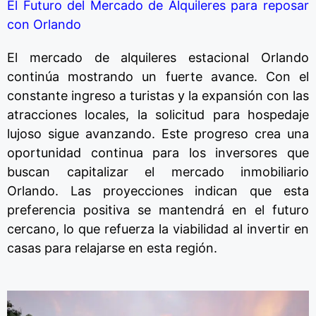
El Futuro del Mercado de Alquileres para reposar
con Orlando
El mercado
de
alquileres estacional Orlando
continúa mostrando un fuerte avance.
Con el
constante ingreso
a
turistas
y
la expansión
con
las
atracciones locales,
la
solicitud
para
hospedaje
lujoso sigue avanzando.
Este progreso crea una
oportunidad continua para los inversores que
buscan capitalizar
el
mercado inmobiliario
Orlando.
Las proyecciones indican que esta
preferencia
posi
t
iva
se
mantendrá
en
el futuro
cercano,
lo que refuerza la viabilidad
al
invertir
en
casas
para relajarse
en
esta región.