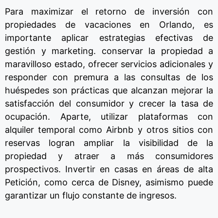
Para maximizar el retorno de inversión con
propiedades de vacaciones en Orlando,
es
importante aplicar estrategias efectivas de
gestión
y
marketing.
conservar la propiedad a
maravilloso estado,
ofrecer servicios adicionales
y
responder con premura
a
las consultas
de
los
huéspedes
son
prácticas que
alcanzan
mejorar la
satisfacción
del
consumidor
y
crecer la tasa
de
ocupación.
Aparte,
utilizar plataformas
con
alquiler temporal como Airbnb
y
otros sitios
con
re
servas
logran
ampliar la visibilidad
de
la
propiedad
y
atraer
a
más consumidores
prospectivos.
Invertir en
casas
en áreas
de
alta
Petición,
como cerca
de
Disney,
asimismo
puede
garantizar
un
flujo constante
de
ingresos.